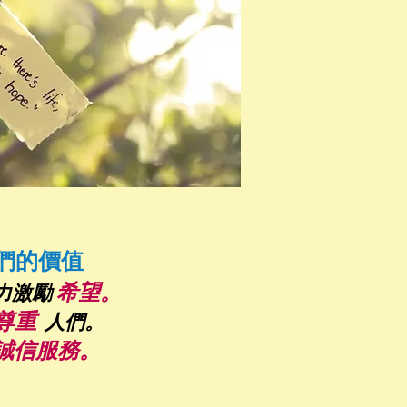
們的價值
希望。
力激勵
尊重
人們。
誠信服務。